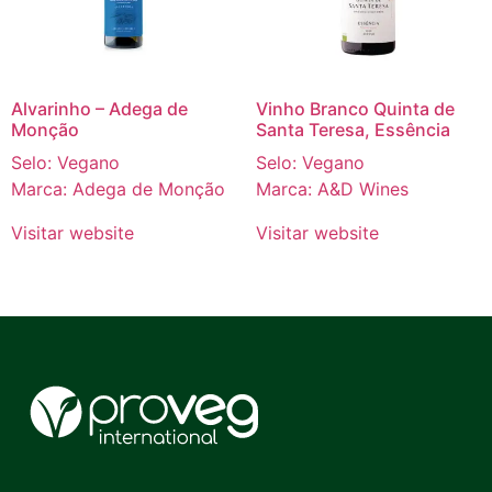
Alvarinho – Adega de
Vinho Branco Quinta de
Monção
Santa Teresa, Essência
Selo: Vegano
Selo: Vegano
Marca: Adega de Monção
Marca: A&D Wines
Visitar website
Visitar website