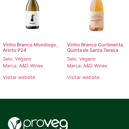
Vinho Branco Monólogo,
Vinho Branco Curtimenta,
Arinto P24
Quinta de Santa Teresa
Selo: Vegano
Selo: Vegano
Marca: A&D Wines
Marca: A&D Wines
Visitar website
Visitar website