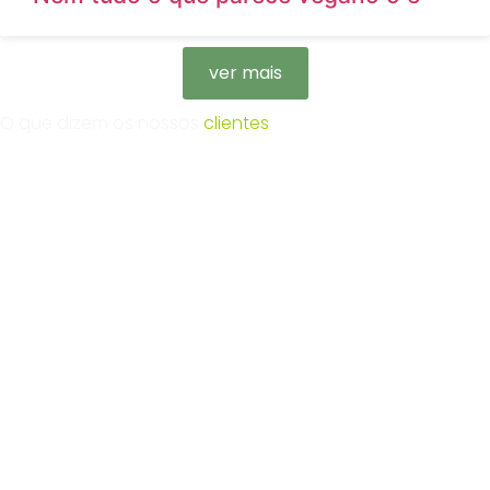
ver mais
O que dizem os nossos
clientes
l
-