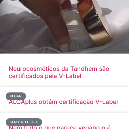
Neurocosméticos da Tandhem são
certificados pela V-Label
VEGAN
ALGAplus obtém certificação V-Label
SEM CATEGORIA
Nem tudo o que parece vegano o é