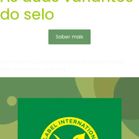
do selo
Saber mais
Não contém quaisquer produtos de origem animal
(carne, laticínios, ovos, mel…)