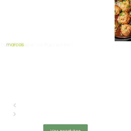
As
marcas
que confiam em nós