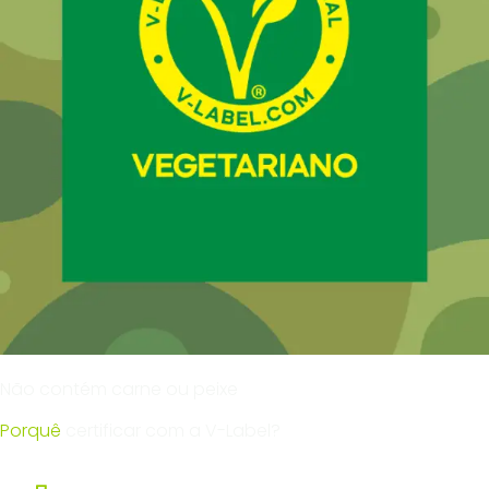
Não contém carne ou peixe
Porquê
certificar com a V-Label?