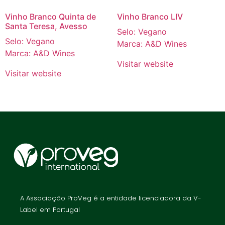
Vinho Branco Quinta de
Vinho Branco LIV
Santa Teresa, Avesso
Selo: Vegano
Selo: Vegano
Marca: A&D Wines
Marca: A&D Wines
Visitar website
Visitar website
A Associação ProVeg é a entidade licenciadora da V-
Label em Portugal