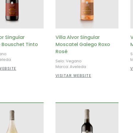
vor Singular
Villa Alvor Singular
V
e Bouschet Tinto
Moscatel Galego Roxo
Rosé
ano
S
veleda
M
Selo: Vegano
Marca: Aveleda
WEBSITE
V
VISITAR WEBSITE