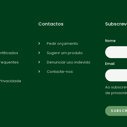
Contactos
Subscrev
Nome
Pedir orçamento
rtificados
Sugerir um produto
frequentes
Denunciar uso indevido
Email
Contacte-nos
 Privacidade
Ao subscrev
de privacid