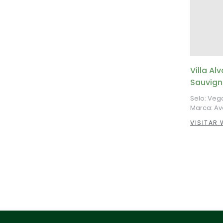
Villa Al
Sauvign
Selo: Veg
Marca: A
VISITAR 