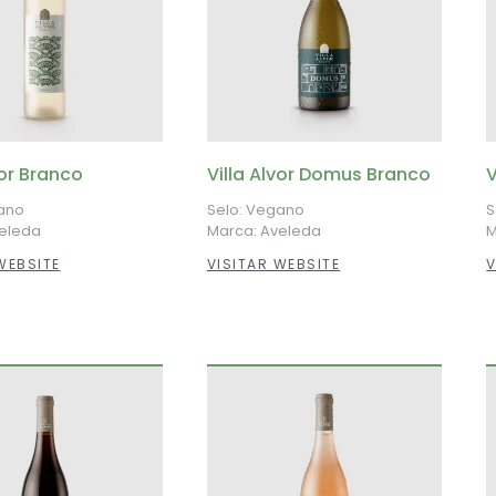
vor Branco
Villa Alvor Domus Branco
V
ano
Selo: Vegano
S
veleda
Marca: Aveleda
M
WEBSITE
VISITAR WEBSITE
V