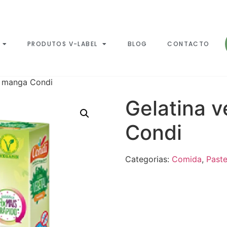
PRODUTOS V-LABEL
BLOG
CONTACTO
l manga Condi
Gelatina 
Condi
Categorias:
Comida
,
Paste