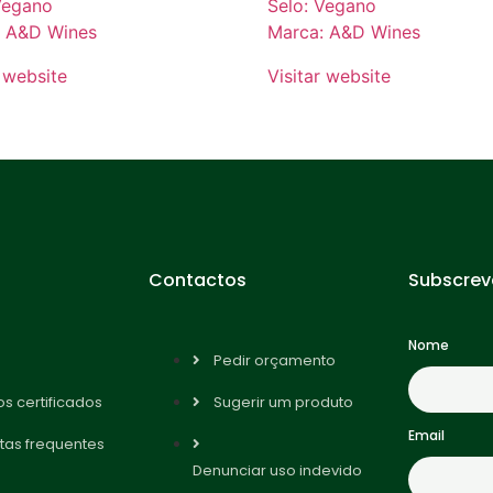
Vegano
Selo: Vegano
: A&D Wines
Marca: A&D Wines
r website
Visitar website
Contactos
Subscrev
Nome
Pedir orçamento
s certificados
Sugerir um produto
Email
tas frequentes
Denunciar uso indevido