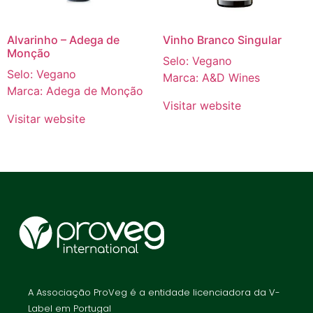
Alvarinho – Adega de
Vinho Branco Singular
Monção
Selo: Vegano
Selo: Vegano
Marca: A&D Wines
Marca: Adega de Monção
Visitar website
Visitar website
A Associação ProVeg é a entidade licenciadora da V-
Label em Portugal