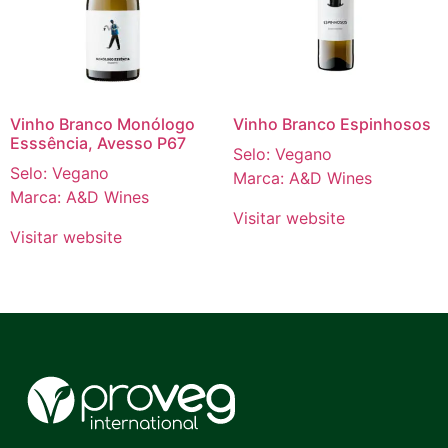
Vinho Branco Monólogo
Vinho Branco Espinhosos
Esssência, Avesso P67
Selo: Vegano
Selo: Vegano
Marca: A&D Wines
Marca: A&D Wines
Visitar website
Visitar website