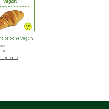
nt brioche vegan
ano
nike
 PRODUTO