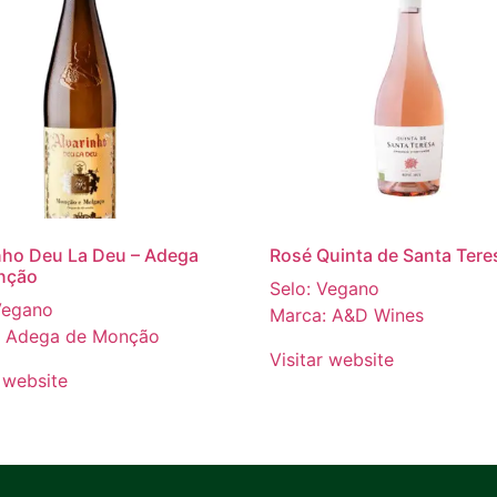
nho Deu La Deu – Adega
Rosé Quinta de Santa Tere
nção
Selo: Vegano
Vegano
Marca: A&D Wines
: Adega de Monção
Visitar website
r website