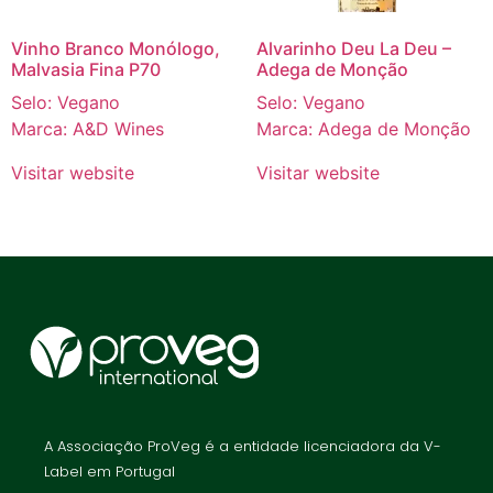
Vinho Branco Monólogo,
Alvarinho Deu La Deu –
Malvasia Fina P70
Adega de Monção
Selo: Vegano
Selo: Vegano
Marca: A&D Wines
Marca: Adega de Monção
Visitar website
Visitar website
A Associação ProVeg é a entidade licenciadora da V-
Label em Portugal