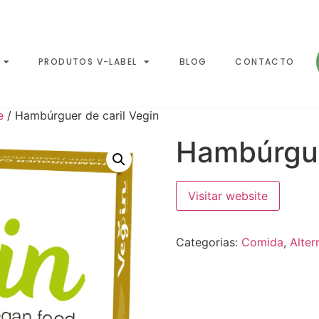
PRODUTOS V-LABEL
BLOG
CONTACTO
e
/ Hambúrguer de caril Vegin
Hambúrgue
Visitar website
Categorias:
Comida
,
Alter