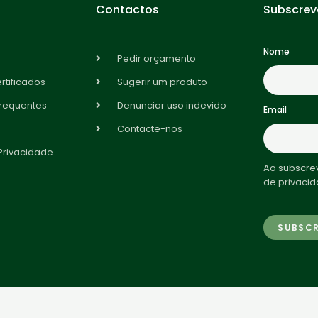
Contactos
Subscrev
Nome
Pedir orçamento
rtificados
Sugerir um produto
frequentes
Denunciar uso indevido
Email
Contacte-nos
 Privacidade
Ao subscrev
de privacid