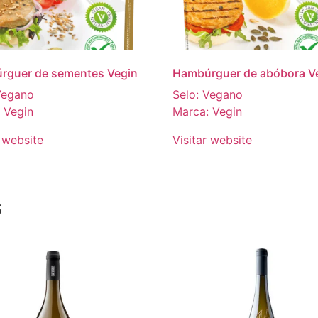
rguer de sementes Vegin
Hambúrguer de abóbora V
Vegano
Selo: Vegano
 Vegin
Marca: Vegin
r website
Visitar website
s