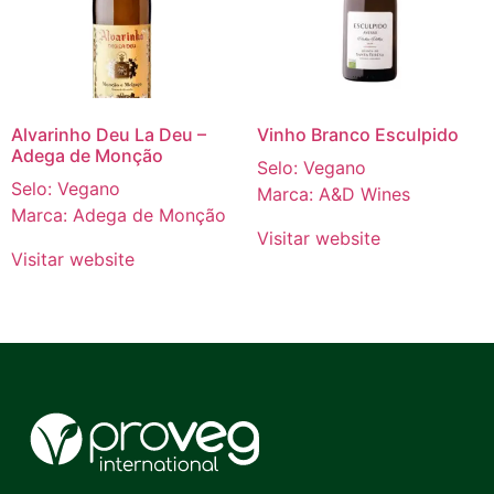
Alvarinho Deu La Deu –
Vinho Branco Esculpido
Adega de Monção
Selo: Vegano
Selo: Vegano
Marca: A&D Wines
Marca: Adega de Monção
Visitar website
Visitar website