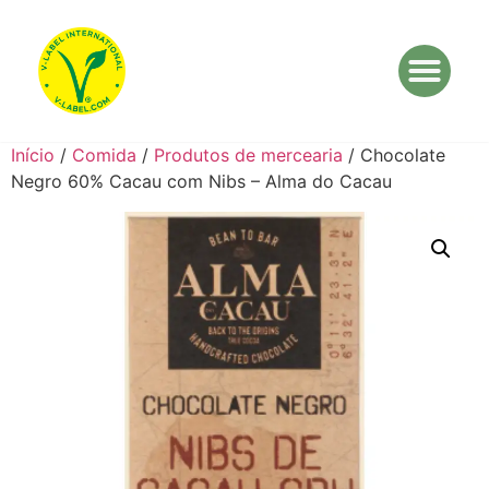
Início
/
Comida
/
Produtos de mercearia
/ Chocolate
Negro 60% Cacau com Nibs – Alma do Cacau