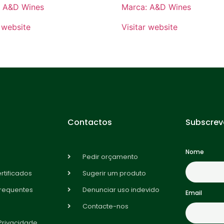
: A&D Wines
Marca: A&D Wines
r website
Visitar website
Contactos
Subscrev
Nome
Pedir orçamento
rtificados
Sugerir um produto
frequentes
Denunciar uso indevido
Email
Contacte-nos
 Privacidade